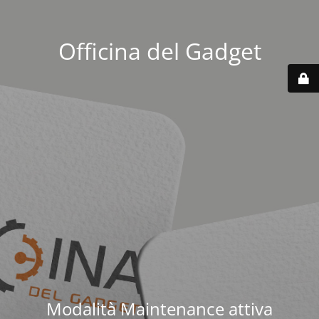
Officina del Gadget
Modalità Maintenance attiva